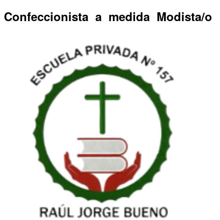
Nuestra Escuela
Confeccionista a medida Modista/o
Galería
Equipo de trabajo
Talleres